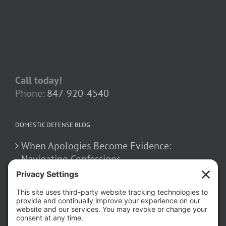
Call today!
Phone:
847-920-4540
DOMESTIC DEFENSE BLOG
When Apologies Become Evidence:
Navigating Confessions
March 2, 2026
How False Allegations Can Be Weaponized
in Divorce Cases
February 23, 2026